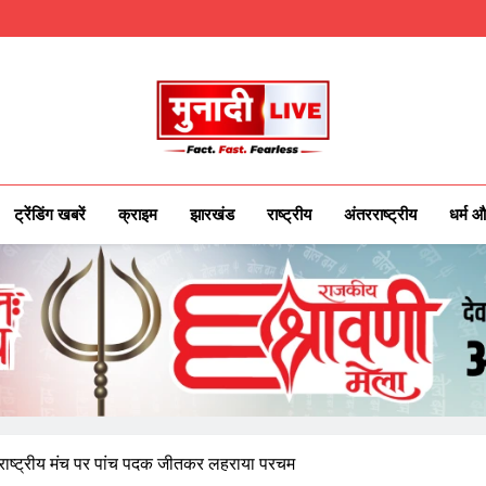
Munadilive.co
Munadi Live – Jharkhand's Leading Local
ट्रेंडिंग खबरें
क्राइम
झारखंड
राष्ट्रीय
अंतरराष्ट्रीय
धर्म औ
रराष्ट्रीय मंच पर पांच पदक जीतकर लहराया परचम