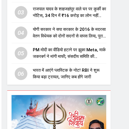
एजुकेशन सेक्टर में होगा बड़ा निवेश
राजपाल यादव के शाहजहांपुर वाले घर पर कुर्की का
03
नोटिस, 34 दिन में ₹16 करोड़ का लोन नहीं
चुकाया तो होगी नीलामी
योगी सरकार ने सपा सरकार के 2016 के मदरसा
04
वेतन विधेयक को दोनों सदनों से वापस लिया, पुराने
विवादित प्रावधान समाप्त; विपक्ष ने फैसले पर
उठाए सवाल
PM मोदी का वीडियो हटाने पर झुका Meta, मार्क
05
जकरबर्ग ने मांगी माफी; संसदीय समिति की
चेतावनी के बाद बड़ा घटनाक्रम
भारत में आएंगे प्लास्टिक के नोट! RBI ने शुरू
06
किया बड़ा ट्रायल, जानिए कब होंगे जारी