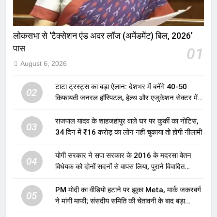
लोकसभा से ‘टैक्सेशन एंड अदर लॉज (अमेंडमेंट) बिल, 2026’
पास
01
August 6, 2026
टाटा ट्रस्ट्स का बड़ा ऐलान: देशभर में बनेंगे 40-50
02
किफायती जनरल हॉस्पिटल, हेल्थ और एजुकेशन सेक्टर में
होगा बड़ा निवेश
राजपाल यादव के शाहजहांपुर वाले घर पर कुर्की का नोटिस,
03
34 दिन में ₹16 करोड़ का लोन नहीं चुकाया तो होगी नीलामी
योगी सरकार ने सपा सरकार के 2016 के मदरसा वेतन
04
विधेयक को दोनों सदनों से वापस लिया, पुराने विवादित
प्रावधान समाप्त; विपक्ष ने फैसले पर उठाए सवाल
PM मोदी का वीडियो हटाने पर झुका Meta, मार्क जकरबर्ग
05
ने मांगी माफी; संसदीय समिति की चेतावनी के बाद बड़ा
घटनाक्रम