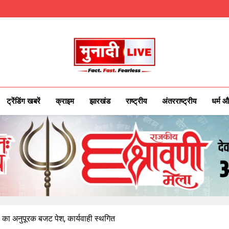
Munadilive.co
Munadi Live – Jharkhand's Leading Local
ट्रेंडिंग खबरें
क्राइम
झारखंड
राष्ट्रीय
अंतरराष्ट्रीय
धर्म औ
का अनुपूरक बजट पेश, कार्यवाही स्थगित