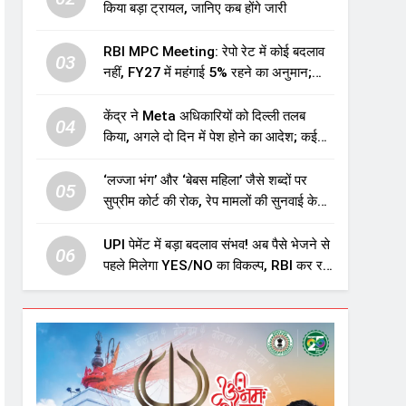
किया बड़ा ट्रायल, जानिए कब होंगे जारी
RBI MPC Meeting: रेपो रेट में कोई बदलाव
03
नहीं, FY27 में महंगाई 5% रहने का अनुमान;
महंगाई बढ़ने का भी अलर्ट
केंद्र ने Meta अधिकारियों को दिल्ली तलब
04
किया, अगले दो दिन में पेश होने का आदेश; कई
मुद्दों पर मांगा जवाब
‘लज्जा भंग’ और ‘बेबस महिला’ जैसे शब्दों पर
05
सुप्रीम कोर्ट की रोक, रेप मामलों की सुनवाई के
लिए जारी की नई गाइडलाइंस
UPI पेमेंट में बड़ा बदलाव संभव! अब पैसे भेजने से
06
पहले मिलेगा YES/NO का विकल्प, RBI कर रहा
विचार