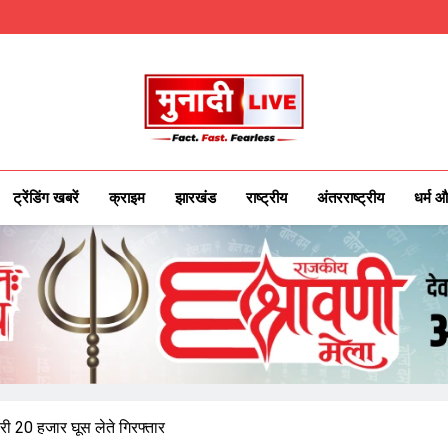
Munadilive.co
Munadi Live – Jharkhand's Leading Local
ट्रेंडिंग खबरें
क्राइम
झारखंड
राष्ट्रीय
अंतरराष्ट्रीय
धर्म औ
ी 20 हजार घूस लेते गिरफ्तार