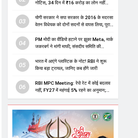
नोटिस, 34 दिन में ₹16 करोड़ का लोन नहीं
चुकाया तो होगी नीलामी
योगी सरकार ने सपा सरकार के 2016 के मदरसा
03
वेतन विधेयक को दोनों सदनों से वापस लिया, पुराने
विवादित प्रावधान समाप्त; विपक्ष ने फैसले पर
उठाए सवाल
PM मोदी का वीडियो हटाने पर झुका Meta, मार्क
04
जकरबर्ग ने मांगी माफी; संसदीय समिति की
चेतावनी के बाद बड़ा घटनाक्रम
भारत में आएंगे प्लास्टिक के नोट! RBI ने शुरू
05
किया बड़ा ट्रायल, जानिए कब होंगे जारी
RBI MPC Meeting: रेपो रेट में कोई बदलाव
06
नहीं, FY27 में महंगाई 5% रहने का अनुमान;
महंगाई बढ़ने का भी अलर्ट