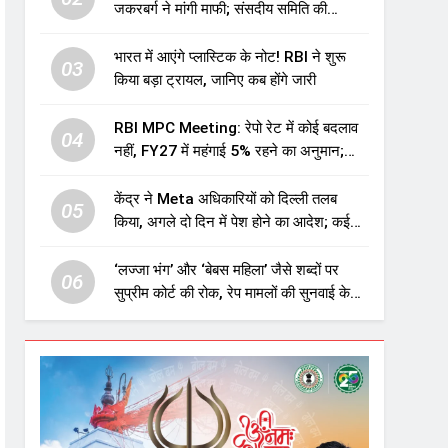
जकरबर्ग ने मांगी माफी; संसदीय समिति की
चेतावनी के बाद बड़ा घटनाक्रम
भारत में आएंगे प्लास्टिक के नोट! RBI ने शुरू
03
किया बड़ा ट्रायल, जानिए कब होंगे जारी
RBI MPC Meeting: रेपो रेट में कोई बदलाव
04
नहीं, FY27 में महंगाई 5% रहने का अनुमान;
महंगाई बढ़ने का भी अलर्ट
केंद्र ने Meta अधिकारियों को दिल्ली तलब
05
किया, अगले दो दिन में पेश होने का आदेश; कई
मुद्दों पर मांगा जवाब
‘लज्जा भंग’ और ‘बेबस महिला’ जैसे शब्दों पर
06
सुप्रीम कोर्ट की रोक, रेप मामलों की सुनवाई के
लिए जारी की नई गाइडलाइंस