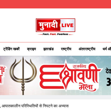
Munadilive.co
Munadi Live – Jharkhand's Leading Local
ट्रेंडिंग खबरें
क्राइम
झारखंड
राष्ट्रीय
अंतरराष्ट्रीय
धर्म औ
न, आपातकालीन परिस्थितियों से निपटने का अभ्यास