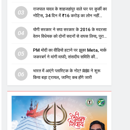
एजुकेशन सेक्टर में होगा बड़ा निवेश
राजपाल यादव के शाहजहांपुर वाले घर पर कुर्की का
03
नोटिस, 34 दिन में ₹16 करोड़ का लोन नहीं
चुकाया तो होगी नीलामी
योगी सरकार ने सपा सरकार के 2016 के मदरसा
04
वेतन विधेयक को दोनों सदनों से वापस लिया, पुराने
विवादित प्रावधान समाप्त; विपक्ष ने फैसले पर
उठाए सवाल
PM मोदी का वीडियो हटाने पर झुका Meta, मार्क
05
जकरबर्ग ने मांगी माफी; संसदीय समिति की
चेतावनी के बाद बड़ा घटनाक्रम
भारत में आएंगे प्लास्टिक के नोट! RBI ने शुरू
06
किया बड़ा ट्रायल, जानिए कब होंगे जारी