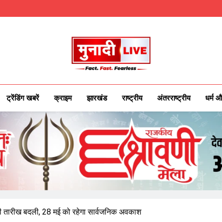
Munadilive.co
Munadi Live – Jharkhand's Leading Local
ट्रेंडिंग खबरें
क्राइम
झारखंड
राष्ट्रीय
अंतरराष्ट्रीय
धर्म औ
की तारीख बदली, 28 मई को रहेगा सार्वजनिक अवकाश