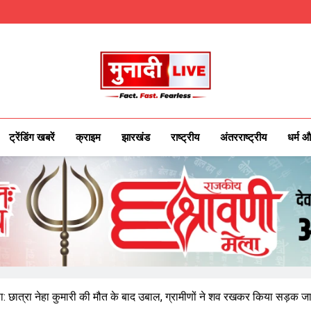
Munadilive.co
Munadi Live – Jharkhand's Leading Local
ट्रेंडिंग खबरें
क्राइम
झारखंड
राष्ट्रीय
अंतरराष्ट्रीय
धर्म औ
: छात्रा नेहा कुमारी की मौत के बाद उबाल, ग्रामीणों ने शव रखकर किया सड़क ज