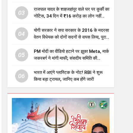
एजुकेशन सेक्टर में होगा बड़ा निवेश
राजपाल यादव के शाहजहांपुर वाले घर पर कुर्की का
03
नोटिस, 34 दिन में ₹16 करोड़ का लोन नहीं
चुकाया तो होगी नीलामी
योगी सरकार ने सपा सरकार के 2016 के मदरसा
04
वेतन विधेयक को दोनों सदनों से वापस लिया, पुराने
विवादित प्रावधान समाप्त; विपक्ष ने फैसले पर
उठाए सवाल
PM मोदी का वीडियो हटाने पर झुका Meta, मार्क
05
जकरबर्ग ने मांगी माफी; संसदीय समिति की
चेतावनी के बाद बड़ा घटनाक्रम
भारत में आएंगे प्लास्टिक के नोट! RBI ने शुरू
06
किया बड़ा ट्रायल, जानिए कब होंगे जारी