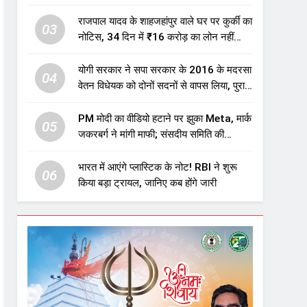
एजुकेशन सेक्टर में होगा बड़ा निवेश
राजपाल यादव के शाहजहांपुर वाले घर पर कुर्की का
03
नोटिस, 34 दिन में ₹16 करोड़ का लोन नहीं
चुकाया तो होगी नीलामी
योगी सरकार ने सपा सरकार के 2016 के मदरसा
04
वेतन विधेयक को दोनों सदनों से वापस लिया, पुराने
विवादित प्रावधान समाप्त; विपक्ष ने फैसले पर
उठाए सवाल
PM मोदी का वीडियो हटाने पर झुका Meta, मार्क
05
जकरबर्ग ने मांगी माफी; संसदीय समिति की
चेतावनी के बाद बड़ा घटनाक्रम
भारत में आएंगे प्लास्टिक के नोट! RBI ने शुरू
06
किया बड़ा ट्रायल, जानिए कब होंगे जारी