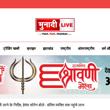
Munadilive.co
Munadi Live – Jharkhand's Leading Local
ट्रेंडिंग खबरें
क्राइम
झारखंड
राष्ट्रीय
अंतरराष्ट्रीय
धर्म औ
लाने के निर्देश, हेमंत सोरेन बोले- अंतिम व्यक्ति तक पहुंचे लाभ