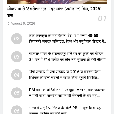
लोकसभा से ‘टैक्सेशन एंड अदर लॉज (अमेंडमेंट) बिल, 2026’
पास
01
August 6, 2026
टाटा ट्रस्ट्स का बड़ा ऐलान: देशभर में बनेंगे 40-50
02
किफायती जनरल हॉस्पिटल, हेल्थ और एजुकेशन सेक्टर में
होगा बड़ा निवेश
राजपाल यादव के शाहजहांपुर वाले घर पर कुर्की का नोटिस,
03
34 दिन में ₹16 करोड़ का लोन नहीं चुकाया तो होगी नीलामी
योगी सरकार ने सपा सरकार के 2016 के मदरसा वेतन
04
विधेयक को दोनों सदनों से वापस लिया, पुराने विवादित
प्रावधान समाप्त; विपक्ष ने फैसले पर उठाए सवाल
PM मोदी का वीडियो हटाने पर झुका Meta, मार्क जकरबर्ग
05
ने मांगी माफी; संसदीय समिति की चेतावनी के बाद बड़ा
घटनाक्रम
भारत में आएंगे प्लास्टिक के नोट! RBI ने शुरू किया बड़ा
06
ट्रायल, जानिए कब होंगे जारी