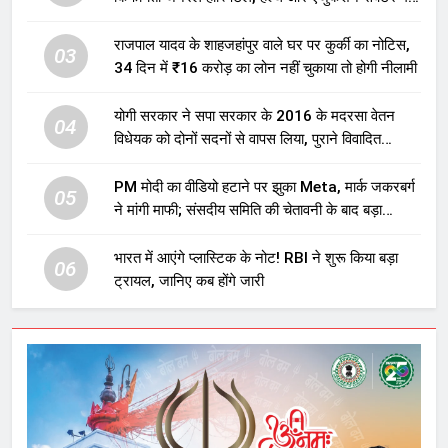
होगा बड़ा निवेश
राजपाल यादव के शाहजहांपुर वाले घर पर कुर्की का नोटिस,
03
34 दिन में ₹16 करोड़ का लोन नहीं चुकाया तो होगी नीलामी
योगी सरकार ने सपा सरकार के 2016 के मदरसा वेतन
04
विधेयक को दोनों सदनों से वापस लिया, पुराने विवादित
प्रावधान समाप्त; विपक्ष ने फैसले पर उठाए सवाल
PM मोदी का वीडियो हटाने पर झुका Meta, मार्क जकरबर्ग
05
ने मांगी माफी; संसदीय समिति की चेतावनी के बाद बड़ा
घटनाक्रम
भारत में आएंगे प्लास्टिक के नोट! RBI ने शुरू किया बड़ा
06
ट्रायल, जानिए कब होंगे जारी