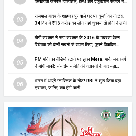
किफायती जनरल हॉस्पिटल, हेल्थ और एजुकेशन सेक्टर में
होगा बड़ा निवेश
राजपाल यादव के शाहजहांपुर वाले घर पर कुर्की का नोटिस,
03
34 दिन में ₹16 करोड़ का लोन नहीं चुकाया तो होगी नीलामी
योगी सरकार ने सपा सरकार के 2016 के मदरसा वेतन
04
विधेयक को दोनों सदनों से वापस लिया, पुराने विवादित
प्रावधान समाप्त; विपक्ष ने फैसले पर उठाए सवाल
PM मोदी का वीडियो हटाने पर झुका Meta, मार्क जकरबर्ग
05
ने मांगी माफी; संसदीय समिति की चेतावनी के बाद बड़ा
घटनाक्रम
भारत में आएंगे प्लास्टिक के नोट! RBI ने शुरू किया बड़ा
06
ट्रायल, जानिए कब होंगे जारी