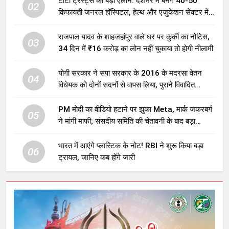
टाटा ट्रस्ट्स का बड़ा ऐलान: देशभर में बनेंगे 40-50
02
किफायती जनरल हॉस्पिटल, हेल्थ और एजुकेशन सेक्टर में
होगा बड़ा निवेश
राजपाल यादव के शाहजहांपुर वाले घर पर कुर्की का नोटिस,
03
34 दिन में ₹16 करोड़ का लोन नहीं चुकाया तो होगी नीलामी
योगी सरकार ने सपा सरकार के 2016 के मदरसा वेतन
04
विधेयक को दोनों सदनों से वापस लिया, पुराने विवादित
प्रावधान समाप्त; विपक्ष ने फैसले पर उठाए सवाल
PM मोदी का वीडियो हटाने पर झुका Meta, मार्क जकरबर्ग
05
ने मांगी माफी; संसदीय समिति की चेतावनी के बाद बड़ा
घटनाक्रम
भारत में आएंगे प्लास्टिक के नोट! RBI ने शुरू किया बड़ा
06
ट्रायल, जानिए कब होंगे जारी