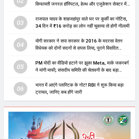
02
किफायती जनरल हॉस्पिटल, हेल्थ और एजुकेशन सेक्टर में
होगा बड़ा निवेश
राजपाल यादव के शाहजहांपुर वाले घर पर कुर्की का नोटिस,
03
34 दिन में ₹16 करोड़ का लोन नहीं चुकाया तो होगी नीलामी
योगी सरकार ने सपा सरकार के 2016 के मदरसा वेतन
04
विधेयक को दोनों सदनों से वापस लिया, पुराने विवादित
प्रावधान समाप्त; विपक्ष ने फैसले पर उठाए सवाल
PM मोदी का वीडियो हटाने पर झुका Meta, मार्क जकरबर्ग
05
ने मांगी माफी; संसदीय समिति की चेतावनी के बाद बड़ा
घटनाक्रम
भारत में आएंगे प्लास्टिक के नोट! RBI ने शुरू किया बड़ा
06
ट्रायल, जानिए कब होंगे जारी