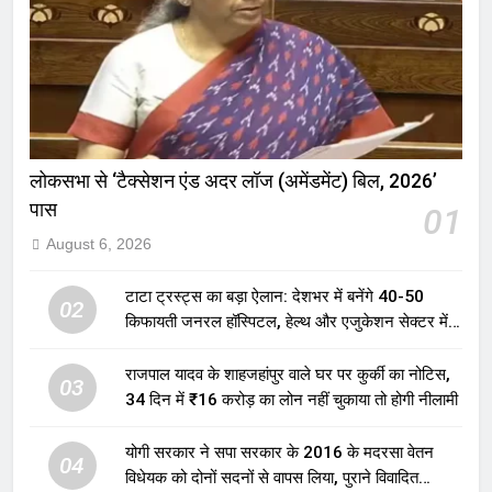
लोकसभा से ‘टैक्सेशन एंड अदर लॉज (अमेंडमेंट) बिल, 2026’
पास
01
August 6, 2026
टाटा ट्रस्ट्स का बड़ा ऐलान: देशभर में बनेंगे 40-50
02
किफायती जनरल हॉस्पिटल, हेल्थ और एजुकेशन सेक्टर में
होगा बड़ा निवेश
राजपाल यादव के शाहजहांपुर वाले घर पर कुर्की का नोटिस,
03
34 दिन में ₹16 करोड़ का लोन नहीं चुकाया तो होगी नीलामी
योगी सरकार ने सपा सरकार के 2016 के मदरसा वेतन
04
विधेयक को दोनों सदनों से वापस लिया, पुराने विवादित