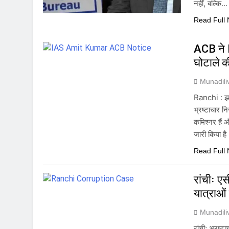
नहीं, बल्कि…
Read Full
ACB ने 
घोटाले की
Munadil
Ranchi : झार
भ्रष्टाचार 
कमिश्नर हैं 
जारी किया ह
Read Full
रांचीः ए
यात्राओं
Munadil
रांचीः भ्रष्