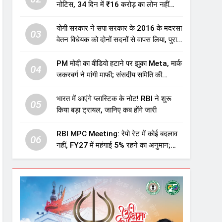
नोटिस, 34 दिन में ₹16 करोड़ का लोन नहीं
चुकाया तो होगी नीलामी
योगी सरकार ने सपा सरकार के 2016 के मदरसा
03
वेतन विधेयक को दोनों सदनों से वापस लिया, पुराने
विवादित प्रावधान समाप्त; विपक्ष ने फैसले पर
उठाए सवाल
PM मोदी का वीडियो हटाने पर झुका Meta, मार्क
04
जकरबर्ग ने मांगी माफी; संसदीय समिति की
चेतावनी के बाद बड़ा घटनाक्रम
भारत में आएंगे प्लास्टिक के नोट! RBI ने शुरू
05
किया बड़ा ट्रायल, जानिए कब होंगे जारी
RBI MPC Meeting: रेपो रेट में कोई बदलाव
06
नहीं, FY27 में महंगाई 5% रहने का अनुमान;
महंगाई बढ़ने का भी अलर्ट