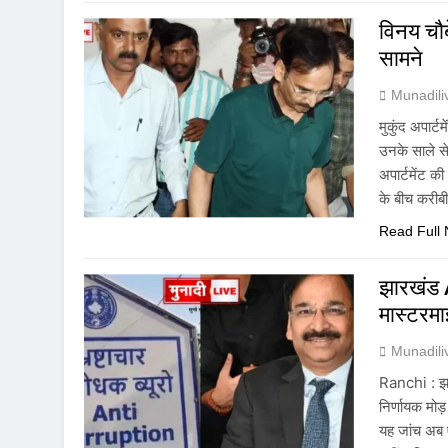
विनय चौबे
सामने
Munadil
मुकुंद अपार्
उनके साले से
अपार्टमेंट की
के बीच करीबी
Read Full
झारखंड AC
मास्टरमा
Munadil
Ranchi : झा
निर्णायक मो
यह जांच अब 