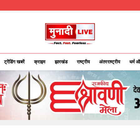
Munadilive.co
Munadi Live – Jharkhand's Leading Local
ट्रेंडिंग खबरें
क्राइम
झारखंड
राष्ट्रीय
अंतरराष्ट्रीय
धर्म औ