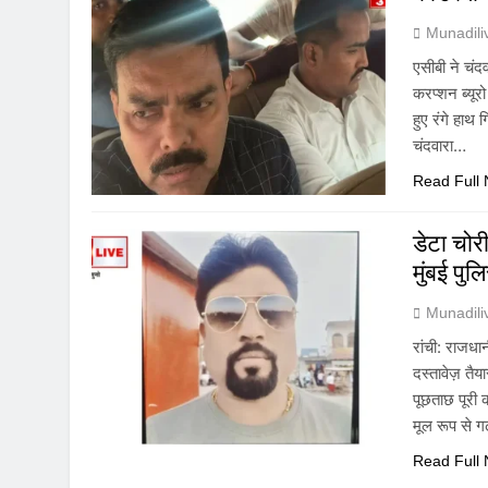
Munadil
एसीबी ने चंद
करप्शन ब्यूर
हुए रंगे हाथ 
चंदवारा…
Read Full
डेटा चोरी
मुंबई पुल
Munadil
रांची: राजधान
दस्तावेज़ तैय
पूछताछ पूरी 
मूल रूप से ग
Read Full