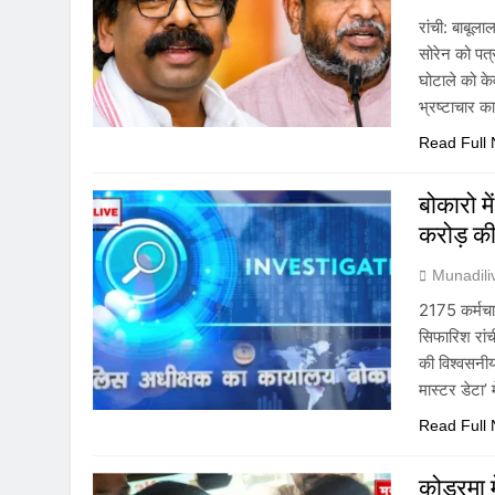
रांची: बाबूल
सोरेन को पत्
घोटाले को क
भ्रष्टाचार 
Read Full
बोकारो म
करोड़ क
Munadil
2175 कर्मचार
सिफारिश रां
की विश्वसनीय
मास्टर डेटा’ म
Read Full
कोडरमा म