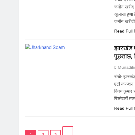
जमीन खरीद औ
खुलासा हुआ 
जमीन खरीदी
Read Full
झारखंड घ
पूछताछ, स
Munadil
रांची: झारखंड
एंटी करप्शन
विनय कुमार च
रिश्तेदारों त
Read Full