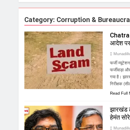
Category:
Corruption & Bureaucr
Chatra N
आदेश पर
Munadil
फर्जी म्यूटे
फर्जीवाड़ा 
गया है। झार
निरीक्षक (सी
Read Full
झारखंड ट
हेमंत सो
Munadil