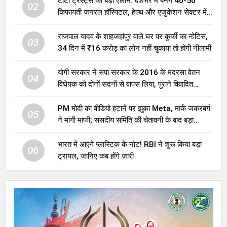
टाटा ट्रस्ट्स का बड़ा ऐलान: देशभर में बनेंगे 40-50
02
किफायती जनरल हॉस्पिटल, हेल्थ और एजुकेशन सेक्टर में
होगा बड़ा निवेश
राजपाल यादव के शाहजहांपुर वाले घर पर कुर्की का नोटिस,
03
34 दिन में ₹16 करोड़ का लोन नहीं चुकाया तो होगी नीलामी
योगी सरकार ने सपा सरकार के 2016 के मदरसा वेतन
04
विधेयक को दोनों सदनों से वापस लिया, पुराने विवादित
प्रावधान समाप्त; विपक्ष ने फैसले पर उठाए सवाल
PM मोदी का वीडियो हटाने पर झुका Meta, मार्क जकरबर्ग
05
ने मांगी माफी; संसदीय समिति की चेतावनी के बाद बड़ा
घटनाक्रम
भारत में आएंगे प्लास्टिक के नोट! RBI ने शुरू किया बड़ा
06
ट्रायल, जानिए कब होंगे जारी