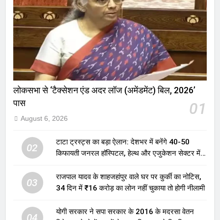
लोकसभा से ‘टैक्सेशन एंड अदर लॉज (अमेंडमेंट) बिल, 2026’
पास
01
August 6, 2026
टाटा ट्रस्ट्स का बड़ा ऐलान: देशभर में बनेंगे 40-50
02
किफायती जनरल हॉस्पिटल, हेल्थ और एजुकेशन सेक्टर में
होगा बड़ा निवेश
राजपाल यादव के शाहजहांपुर वाले घर पर कुर्की का नोटिस,
03
34 दिन में ₹16 करोड़ का लोन नहीं चुकाया तो होगी नीलामी
योगी सरकार ने सपा सरकार के 2016 के मदरसा वेतन
04