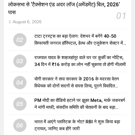
लोकसभा से ‘टैक्सेशन एंड अदर लॉज (अमेंडमेंट) बिल, 2026’
पास
01
August 6, 2026
टाटा ट्रस्ट्स का बड़ा ऐलान: देशभर में बनेंगे 40-50
02
किफायती जनरल हॉस्पिटल, हेल्थ और एजुकेशन सेक्टर में
होगा बड़ा निवेश
राजपाल यादव के शाहजहांपुर वाले घर पर कुर्की का नोटिस,
03
34 दिन में ₹16 करोड़ का लोन नहीं चुकाया तो होगी नीलामी
योगी सरकार ने सपा सरकार के 2016 के मदरसा वेतन
04
विधेयक को दोनों सदनों से वापस लिया, पुराने विवादित
प्रावधान समाप्त; विपक्ष ने फैसले पर उठाए सवाल
PM मोदी का वीडियो हटाने पर झुका Meta, मार्क जकरबर्ग
05
ने मांगी माफी; संसदीय समिति की चेतावनी के बाद बड़ा
घटनाक्रम
भारत में आएंगे प्लास्टिक के नोट! RBI ने शुरू किया बड़ा
06
ट्रायल, जानिए कब होंगे जारी