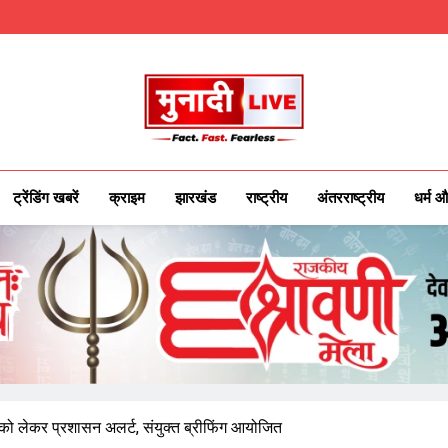
Munadilive.co
Munadi Live – Jharkhand's Leading Local
ट्रेंडिंग खबरें
क्राइम
झारखंड
राष्ट्रीय
अंतरराष्ट्रीय
धर्म औ
दौरे को लेकर प्रशासन अलर्ट, संयुक्त ब्रीफिंग आयोजित