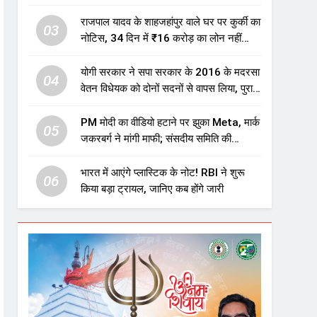
एजुकेशन सेक्टर में होगा बड़ा निवेश
राजपाल यादव के शाहजहांपुर वाले घर पर कुर्की का
03
नोटिस, 34 दिन में ₹16 करोड़ का लोन नहीं
चुकाया तो होगी नीलामी
योगी सरकार ने सपा सरकार के 2016 के मदरसा
04
वेतन विधेयक को दोनों सदनों से वापस लिया, पुराने
विवादित प्रावधान समाप्त; विपक्ष ने फैसले पर
उठाए सवाल
PM मोदी का वीडियो हटाने पर झुका Meta, मार्क
05
जकरबर्ग ने मांगी माफी; संसदीय समिति की
चेतावनी के बाद बड़ा घटनाक्रम
भारत में आएंगे प्लास्टिक के नोट! RBI ने शुरू
06
किया बड़ा ट्रायल, जानिए कब होंगे जारी