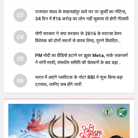
होगा बड़ा निवेश
राजपाल यादव के शाहजहांपुर वाले घर पर कुर्की का नोटिस,
03
34 दिन में ₹16 करोड़ का लोन नहीं चुकाया तो होगी नीलामी
योगी सरकार ने सपा सरकार के 2016 के मदरसा वेतन
04
विधेयक को दोनों सदनों से वापस लिया, पुराने विवादित
प्रावधान समाप्त; विपक्ष ने फैसले पर उठाए सवाल
PM मोदी का वीडियो हटाने पर झुका Meta, मार्क जकरबर्ग
05
ने मांगी माफी; संसदीय समिति की चेतावनी के बाद बड़ा
घटनाक्रम
भारत में आएंगे प्लास्टिक के नोट! RBI ने शुरू किया बड़ा
06
ट्रायल, जानिए कब होंगे जारी