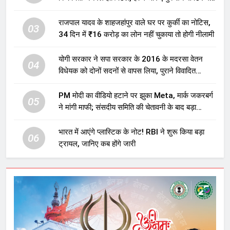
होगा बड़ा निवेश
राजपाल यादव के शाहजहांपुर वाले घर पर कुर्की का नोटिस,
03
34 दिन में ₹16 करोड़ का लोन नहीं चुकाया तो होगी नीलामी
योगी सरकार ने सपा सरकार के 2016 के मदरसा वेतन
04
विधेयक को दोनों सदनों से वापस लिया, पुराने विवादित
प्रावधान समाप्त; विपक्ष ने फैसले पर उठाए सवाल
PM मोदी का वीडियो हटाने पर झुका Meta, मार्क जकरबर्ग
05
ने मांगी माफी; संसदीय समिति की चेतावनी के बाद बड़ा
घटनाक्रम
भारत में आएंगे प्लास्टिक के नोट! RBI ने शुरू किया बड़ा
06
ट्रायल, जानिए कब होंगे जारी