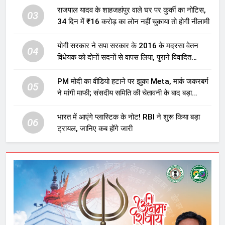
राजपाल यादव के शाहजहांपुर वाले घर पर कुर्की का नोटिस,
03
34 दिन में ₹16 करोड़ का लोन नहीं चुकाया तो होगी नीलामी
योगी सरकार ने सपा सरकार के 2016 के मदरसा वेतन
04
विधेयक को दोनों सदनों से वापस लिया, पुराने विवादित
प्रावधान समाप्त; विपक्ष ने फैसले पर उठाए सवाल
PM मोदी का वीडियो हटाने पर झुका Meta, मार्क जकरबर्ग
05
ने मांगी माफी; संसदीय समिति की चेतावनी के बाद बड़ा
घटनाक्रम
भारत में आएंगे प्लास्टिक के नोट! RBI ने शुरू किया बड़ा
06
ट्रायल, जानिए कब होंगे जारी