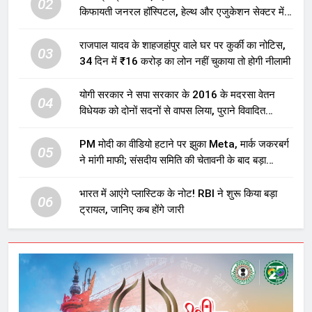
02
किफायती जनरल हॉस्पिटल, हेल्थ और एजुकेशन सेक्टर में
होगा बड़ा निवेश
राजपाल यादव के शाहजहांपुर वाले घर पर कुर्की का नोटिस,
03
34 दिन में ₹16 करोड़ का लोन नहीं चुकाया तो होगी नीलामी
योगी सरकार ने सपा सरकार के 2016 के मदरसा वेतन
04
विधेयक को दोनों सदनों से वापस लिया, पुराने विवादित
प्रावधान समाप्त; विपक्ष ने फैसले पर उठाए सवाल
PM मोदी का वीडियो हटाने पर झुका Meta, मार्क जकरबर्ग
05
ने मांगी माफी; संसदीय समिति की चेतावनी के बाद बड़ा
घटनाक्रम
भारत में आएंगे प्लास्टिक के नोट! RBI ने शुरू किया बड़ा
06
ट्रायल, जानिए कब होंगे जारी