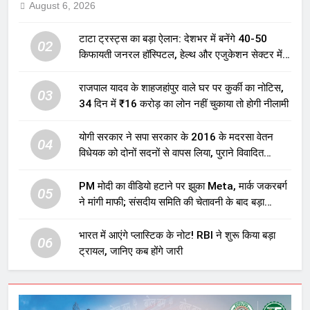
August 6, 2026
टाटा ट्रस्ट्स का बड़ा ऐलान: देशभर में बनेंगे 40-50
02
किफायती जनरल हॉस्पिटल, हेल्थ और एजुकेशन सेक्टर में
होगा बड़ा निवेश
राजपाल यादव के शाहजहांपुर वाले घर पर कुर्की का नोटिस,
03
34 दिन में ₹16 करोड़ का लोन नहीं चुकाया तो होगी नीलामी
योगी सरकार ने सपा सरकार के 2016 के मदरसा वेतन
04
विधेयक को दोनों सदनों से वापस लिया, पुराने विवादित
प्रावधान समाप्त; विपक्ष ने फैसले पर उठाए सवाल
PM मोदी का वीडियो हटाने पर झुका Meta, मार्क जकरबर्ग
05
ने मांगी माफी; संसदीय समिति की चेतावनी के बाद बड़ा
घटनाक्रम
भारत में आएंगे प्लास्टिक के नोट! RBI ने शुरू किया बड़ा
06
ट्रायल, जानिए कब होंगे जारी