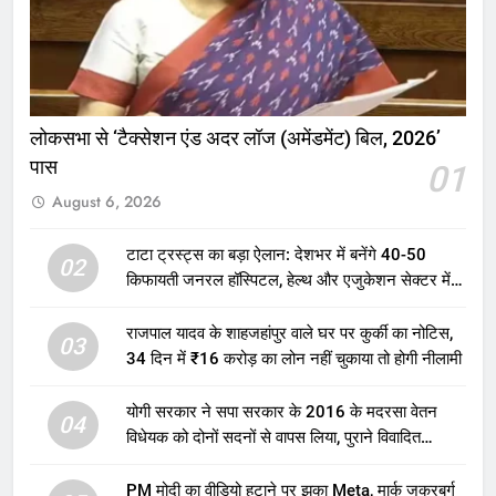
लोकसभा से ‘टैक्सेशन एंड अदर लॉज (अमेंडमेंट) बिल, 2026’
पास
01
August 6, 2026
टाटा ट्रस्ट्स का बड़ा ऐलान: देशभर में बनेंगे 40-50
02
किफायती जनरल हॉस्पिटल, हेल्थ और एजुकेशन सेक्टर में
होगा बड़ा निवेश
राजपाल यादव के शाहजहांपुर वाले घर पर कुर्की का नोटिस,
03
34 दिन में ₹16 करोड़ का लोन नहीं चुकाया तो होगी नीलामी
योगी सरकार ने सपा सरकार के 2016 के मदरसा वेतन
04
विधेयक को दोनों सदनों से वापस लिया, पुराने विवादित
प्रावधान समाप्त; विपक्ष ने फैसले पर उठाए सवाल
PM मोदी का वीडियो हटाने पर झुका Meta, मार्क जकरबर्ग