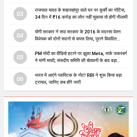
होगा बड़ा निवेश
राजपाल यादव के शाहजहांपुर वाले घर पर कुर्की का नोटिस,
03
34 दिन में ₹16 करोड़ का लोन नहीं चुकाया तो होगी नीलामी
योगी सरकार ने सपा सरकार के 2016 के मदरसा वेतन
04
विधेयक को दोनों सदनों से वापस लिया, पुराने विवादित
प्रावधान समाप्त; विपक्ष ने फैसले पर उठाए सवाल
PM मोदी का वीडियो हटाने पर झुका Meta, मार्क जकरबर्ग
05
ने मांगी माफी; संसदीय समिति की चेतावनी के बाद बड़ा
घटनाक्रम
भारत में आएंगे प्लास्टिक के नोट! RBI ने शुरू किया बड़ा
06
ट्रायल, जानिए कब होंगे जारी