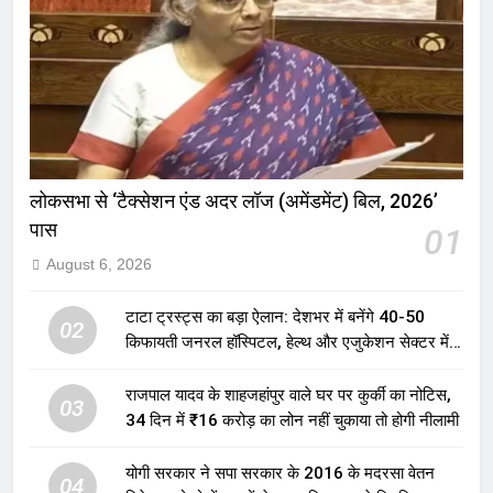
लोकसभा से ‘टैक्सेशन एंड अदर लॉज (अमेंडमेंट) बिल, 2026’
पास
01
August 6, 2026
टाटा ट्रस्ट्स का बड़ा ऐलान: देशभर में बनेंगे 40-50
02
किफायती जनरल हॉस्पिटल, हेल्थ और एजुकेशन सेक्टर में
होगा बड़ा निवेश
राजपाल यादव के शाहजहांपुर वाले घर पर कुर्की का नोटिस,
03
34 दिन में ₹16 करोड़ का लोन नहीं चुकाया तो होगी नीलामी
योगी सरकार ने सपा सरकार के 2016 के मदरसा वेतन
04