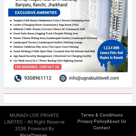
MUNADI LIVE PRIVATE
Terms & Conditions
LIMITED - All Right Reserve
Privacy Policy
About Us
Contact
2026. Powered By
.
BlazeThemes