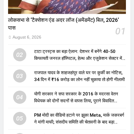
लोकसभा से ‘टैक्सेशन एंड अदर लॉज (अमेंडमेंट) बिल, 2026’
पास
01
August 6, 2026
टाटा ट्रस्ट्स का बड़ा ऐलान: देशभर में बनेंगे 40-50
02
किफायती जनरल हॉस्पिटल, हेल्थ और एजुकेशन सेक्टर में
होगा बड़ा निवेश
राजपाल यादव के शाहजहांपुर वाले घर पर कुर्की का नोटिस,
03
34 दिन में ₹16 करोड़ का लोन नहीं चुकाया तो होगी नीलामी
योगी सरकार ने सपा सरकार के 2016 के मदरसा वेतन
04
विधेयक को दोनों सदनों से वापस लिया, पुराने विवादित
प्रावधान समाप्त; विपक्ष ने फैसले पर उठाए सवाल
PM मोदी का वीडियो हटाने पर झुका Meta, मार्क जकरबर्ग
05
ने मांगी माफी; संसदीय समिति की चेतावनी के बाद बड़ा
घटनाक्रम