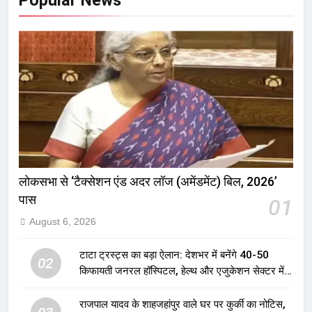
Popular News
लोकसभा से ‘टैक्सेशन एंड अदर लॉज (अमेंडमेंट) बिल, 2026’
पास
01
August 6, 2026
टाटा ट्रस्ट्स का बड़ा ऐलान: देशभर में बनेंगे 40-50
02
किफायती जनरल हॉस्पिटल, हेल्थ और एजुकेशन सेक्टर में
होगा बड़ा निवेश
राजपाल यादव के शाहजहांपुर वाले घर पर कुर्की का नोटिस,