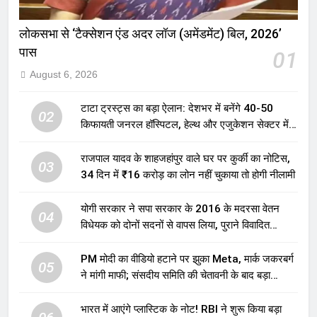
लोकसभा से ‘टैक्सेशन एंड अदर लॉज (अमेंडमेंट) बिल, 2026’
पास
01
August 6, 2026
टाटा ट्रस्ट्स का बड़ा ऐलान: देशभर में बनेंगे 40-50
02
किफायती जनरल हॉस्पिटल, हेल्थ और एजुकेशन सेक्टर में
होगा बड़ा निवेश
राजपाल यादव के शाहजहांपुर वाले घर पर कुर्की का नोटिस,
03
34 दिन में ₹16 करोड़ का लोन नहीं चुकाया तो होगी नीलामी
योगी सरकार ने सपा सरकार के 2016 के मदरसा वेतन
04
विधेयक को दोनों सदनों से वापस लिया, पुराने विवादित
प्रावधान समाप्त; विपक्ष ने फैसले पर उठाए सवाल
PM मोदी का वीडियो हटाने पर झुका Meta, मार्क जकरबर्ग
05
ने मांगी माफी; संसदीय समिति की चेतावनी के बाद बड़ा
घटनाक्रम
भारत में आएंगे प्लास्टिक के नोट! RBI ने शुरू किया बड़ा