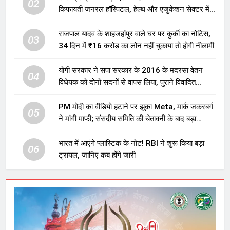
02
किफायती जनरल हॉस्पिटल, हेल्थ और एजुकेशन सेक्टर में
होगा बड़ा निवेश
राजपाल यादव के शाहजहांपुर वाले घर पर कुर्की का नोटिस,
03
34 दिन में ₹16 करोड़ का लोन नहीं चुकाया तो होगी नीलामी
योगी सरकार ने सपा सरकार के 2016 के मदरसा वेतन
04
विधेयक को दोनों सदनों से वापस लिया, पुराने विवादित
प्रावधान समाप्त; विपक्ष ने फैसले पर उठाए सवाल
PM मोदी का वीडियो हटाने पर झुका Meta, मार्क जकरबर्ग
05
ने मांगी माफी; संसदीय समिति की चेतावनी के बाद बड़ा
घटनाक्रम
भारत में आएंगे प्लास्टिक के नोट! RBI ने शुरू किया बड़ा
06
ट्रायल, जानिए कब होंगे जारी