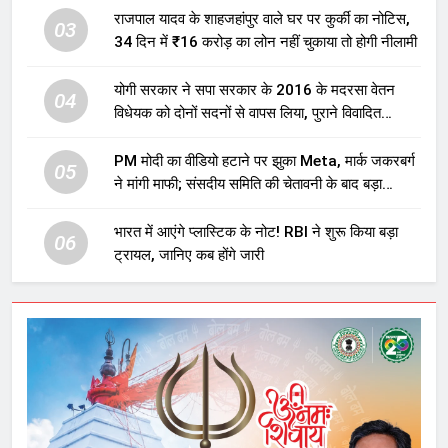
राजपाल यादव के शाहजहांपुर वाले घर पर कुर्की का नोटिस,
03
34 दिन में ₹16 करोड़ का लोन नहीं चुकाया तो होगी नीलामी
योगी सरकार ने सपा सरकार के 2016 के मदरसा वेतन
04
विधेयक को दोनों सदनों से वापस लिया, पुराने विवादित
प्रावधान समाप्त; विपक्ष ने फैसले पर उठाए सवाल
PM मोदी का वीडियो हटाने पर झुका Meta, मार्क जकरबर्ग
05
ने मांगी माफी; संसदीय समिति की चेतावनी के बाद बड़ा
घटनाक्रम
भारत में आएंगे प्लास्टिक के नोट! RBI ने शुरू किया बड़ा
06
ट्रायल, जानिए कब होंगे जारी