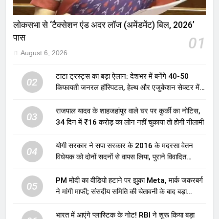
लोकसभा से ‘टैक्सेशन एंड अदर लॉज (अमेंडमेंट) बिल, 2026’
पास
01
August 6, 2026
टाटा ट्रस्ट्स का बड़ा ऐलान: देशभर में बनेंगे 40-50
02
किफायती जनरल हॉस्पिटल, हेल्थ और एजुकेशन सेक्टर में
होगा बड़ा निवेश
राजपाल यादव के शाहजहांपुर वाले घर पर कुर्की का नोटिस,
03
34 दिन में ₹16 करोड़ का लोन नहीं चुकाया तो होगी नीलामी
योगी सरकार ने सपा सरकार के 2016 के मदरसा वेतन
04
विधेयक को दोनों सदनों से वापस लिया, पुराने विवादित
प्रावधान समाप्त; विपक्ष ने फैसले पर उठाए सवाल
PM मोदी का वीडियो हटाने पर झुका Meta, मार्क जकरबर्ग
05
ने मांगी माफी; संसदीय समिति की चेतावनी के बाद बड़ा
घटनाक्रम
भारत में आएंगे प्लास्टिक के नोट! RBI ने शुरू किया बड़ा