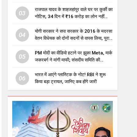
एजुकेशन सेक्टर में होगा बड़ा निवेश
राजपाल यादव के शाहजहांपुर वाले घर पर कुर्की का
03
नोटिस, 34 दिन में ₹16 करोड़ का लोन नहीं
चुकाया तो होगी नीलामी
योगी सरकार ने सपा सरकार के 2016 के मदरसा
04
वेतन विधेयक को दोनों सदनों से वापस लिया, पुराने
विवादित प्रावधान समाप्त; विपक्ष ने फैसले पर
उठाए सवाल
PM मोदी का वीडियो हटाने पर झुका Meta, मार्क
05
जकरबर्ग ने मांगी माफी; संसदीय समिति की
चेतावनी के बाद बड़ा घटनाक्रम
भारत में आएंगे प्लास्टिक के नोट! RBI ने शुरू
06
किया बड़ा ट्रायल, जानिए कब होंगे जारी