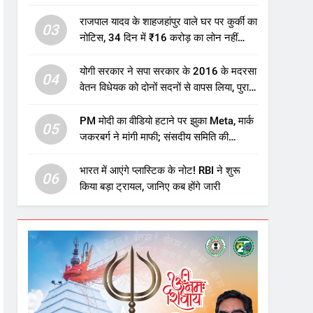
एजुकेशन सेक्टर में होगा बड़ा निवेश
राजपाल यादव के शाहजहांपुर वाले घर पर कुर्की का
03
नोटिस, 34 दिन में ₹16 करोड़ का लोन नहीं
चुकाया तो होगी नीलामी
योगी सरकार ने सपा सरकार के 2016 के मदरसा
04
वेतन विधेयक को दोनों सदनों से वापस लिया, पुराने
विवादित प्रावधान समाप्त; विपक्ष ने फैसले पर
उठाए सवाल
PM मोदी का वीडियो हटाने पर झुका Meta, मार्क
05
जकरबर्ग ने मांगी माफी; संसदीय समिति की
चेतावनी के बाद बड़ा घटनाक्रम
भारत में आएंगे प्लास्टिक के नोट! RBI ने शुरू
06
किया बड़ा ट्रायल, जानिए कब होंगे जारी