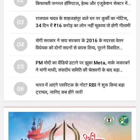
किफायती जनरल हॉस्पिटल, हेल्थ और एजुकेशन सेक्टर में
होगा बड़ा निवेश
राजपाल यादव के शाहजहांपुर वाले घर पर कुर्की का नोटिस,
03
34 दिन में ₹16 करोड़ का लोन नहीं चुकाया तो होगी नीलामी
योगी सरकार ने सपा सरकार के 2016 के मदरसा वेतन
04
विधेयक को दोनों सदनों से वापस लिया, पुराने विवादित
प्रावधान समाप्त; विपक्ष ने फैसले पर उठाए सवाल
PM मोदी का वीडियो हटाने पर झुका Meta, मार्क जकरबर्ग
05
ने मांगी माफी; संसदीय समिति की चेतावनी के बाद बड़ा
घटनाक्रम
भारत में आएंगे प्लास्टिक के नोट! RBI ने शुरू किया बड़ा
06
ट्रायल, जानिए कब होंगे जारी