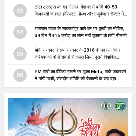
टाटा ट्रस्ट्स का बड़ा ऐलान: देशभर में बनेंगे 40-50
03
किफायती जनरल हॉस्पिटल, हेल्थ और एजुकेशन सेक्टर में
होगा बड़ा निवेश
राजपाल यादव के शाहजहांपुर वाले घर पर कुर्की का नोटिस,
04
34 दिन में ₹16 करोड़ का लोन नहीं चुकाया तो होगी नीलामी
योगी सरकार ने सपा सरकार के 2016 के मदरसा वेतन
05
विधेयक को दोनों सदनों से वापस लिया, पुराने विवादित
प्रावधान समाप्त; विपक्ष ने फैसले पर उठाए सवाल
PM मोदी का वीडियो हटाने पर झुका Meta, मार्क जकरबर्ग
06
ने मांगी माफी; संसदीय समिति की चेतावनी के बाद बड़ा
घटनाक्रम