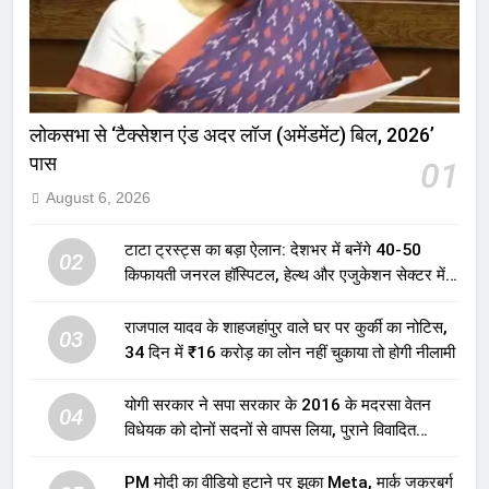
लोकसभा से ‘टैक्सेशन एंड अदर लॉज (अमेंडमेंट) बिल, 2026’
पास
01
August 6, 2026
टाटा ट्रस्ट्स का बड़ा ऐलान: देशभर में बनेंगे 40-50
02
किफायती जनरल हॉस्पिटल, हेल्थ और एजुकेशन सेक्टर में
होगा बड़ा निवेश
राजपाल यादव के शाहजहांपुर वाले घर पर कुर्की का नोटिस,
03
34 दिन में ₹16 करोड़ का लोन नहीं चुकाया तो होगी नीलामी
योगी सरकार ने सपा सरकार के 2016 के मदरसा वेतन
04
विधेयक को दोनों सदनों से वापस लिया, पुराने विवादित
प्रावधान समाप्त; विपक्ष ने फैसले पर उठाए सवाल
PM मोदी का वीडियो हटाने पर झुका Meta, मार्क जकरबर्ग