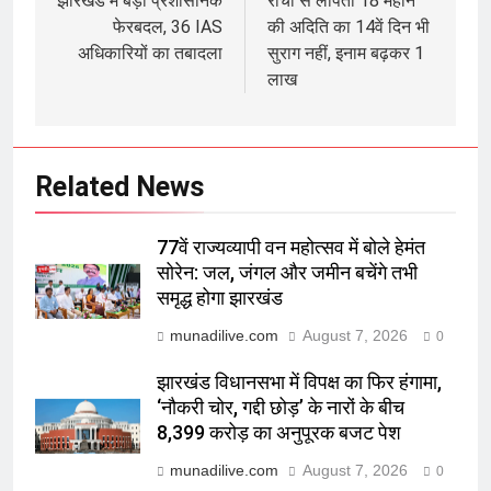
navigation
झारखंड में बड़ा प्रशासनिक
रांची से लापता 18 महीने
फेरबदल, 36 IAS
की अदिति का 14वें दिन भी
अधिकारियों का तबादला
सुराग नहीं, इनाम बढ़कर 1
लाख
Related News
77वें राज्यव्यापी वन महोत्सव में बोले हेमंत
सोरेन: जल, जंगल और जमीन बचेंगे तभी
समृद्ध होगा झारखंड
munadilive.com
August 7, 2026
0
झारखंड विधानसभा में विपक्ष का फिर हंगामा,
‘नौकरी चोर, गद्दी छोड़’ के नारों के बीच
8,399 करोड़ का अनुपूरक बजट पेश
munadilive.com
August 7, 2026
0