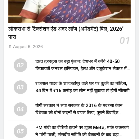
लोकसभा से ‘टैक्सेशन एंड अदर लॉज (अमेंडमेंट) बिल, 2026’
पास
01
August 6, 2026
टाटा ट्रस्ट्स का बड़ा ऐलान: देशभर में बनेंगे 40-50
02
किफायती जनरल हॉस्पिटल, हेल्थ और एजुकेशन सेक्टर में
होगा बड़ा निवेश
राजपाल यादव के शाहजहांपुर वाले घर पर कुर्की का नोटिस,
03
34 दिन में ₹16 करोड़ का लोन नहीं चुकाया तो होगी नीलामी
योगी सरकार ने सपा सरकार के 2016 के मदरसा वेतन
04
विधेयक को दोनों सदनों से वापस लिया, पुराने विवादित
प्रावधान समाप्त; विपक्ष ने फैसले पर उठाए सवाल
PM मोदी का वीडियो हटाने पर झुका Meta, मार्क जकरबर्ग
05
ने मांगी माफी; संसदीय समिति की चेतावनी के बाद बड़ा