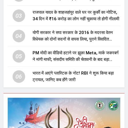
होगा बड़ा निवेश
राजपाल यादव के शाहजहांपुर वाले घर पर कुर्की का नोटिस,
03
34 दिन में ₹16 करोड़ का लोन नहीं चुकाया तो होगी नीलामी
योगी सरकार ने सपा सरकार के 2016 के मदरसा वेतन
04
विधेयक को दोनों सदनों से वापस लिया, पुराने विवादित
प्रावधान समाप्त; विपक्ष ने फैसले पर उठाए सवाल
PM मोदी का वीडियो हटाने पर झुका Meta, मार्क जकरबर्ग
05
ने मांगी माफी; संसदीय समिति की चेतावनी के बाद बड़ा
घटनाक्रम
भारत में आएंगे प्लास्टिक के नोट! RBI ने शुरू किया बड़ा
06
ट्रायल, जानिए कब होंगे जारी