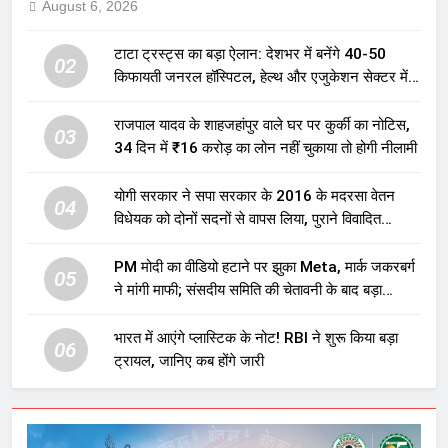
August 6, 2026
टाटा ट्रस्ट्स का बड़ा ऐलान: देशभर में बनेंगे 40-50
02
किफायती जनरल हॉस्पिटल, हेल्थ और एजुकेशन सेक्टर में
होगा बड़ा निवेश
राजपाल यादव के शाहजहांपुर वाले घर पर कुर्की का नोटिस,
03
34 दिन में ₹16 करोड़ का लोन नहीं चुकाया तो होगी नीलामी
योगी सरकार ने सपा सरकार के 2016 के मदरसा वेतन
04
विधेयक को दोनों सदनों से वापस लिया, पुराने विवादित
प्रावधान समाप्त; विपक्ष ने फैसले पर उठाए सवाल
PM मोदी का वीडियो हटाने पर झुका Meta, मार्क जकरबर्ग
05
ने मांगी माफी; संसदीय समिति की चेतावनी के बाद बड़ा
घटनाक्रम
भारत में आएंगे प्लास्टिक के नोट! RBI ने शुरू किया बड़ा
06
ट्रायल, जानिए कब होंगे जारी