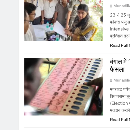
Munadil
23 से 25 जु
फोकस पाकुड़:
Intensive R
प्रतिशत त्र
Read Full
बंगाल मे
फैसला
Munadil
मगराहट पश्चि
विधानसभा चुन
(Election C
मतदान करान
Read Full