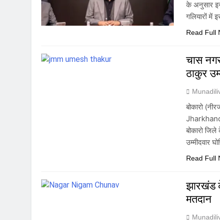
के अनुसार इ
गलियारों में
Read Full
चास नगर 
ठाकुर उम
Munadil
बोकारो (नीर
Jharkhand M
बोकारो जिले 
उम्मीदवार घ
Read Full
झारखंड क
मतदान
Munadil