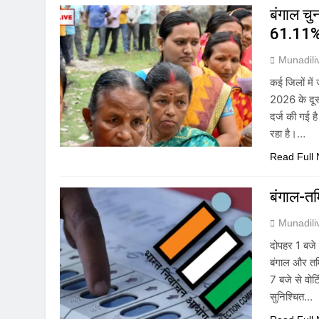
बंगाल च
61.11%
Munadil
कई जिलों में
2026 के दूस
दर्ज की गई 
रहा है।…
Read Full
बंगाल-तम
Munadil
दोपहर 1 बजे
बंगाल और तमि
7 बजे से वोट
सुनिश्चित…