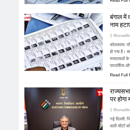
Read Full
बंगाल मे
नाम हटा
Munadil
कोलकाता: पश्
हो गया है। बश
मतदाताओं के 
पारदर्शिता 
Read Full
राज्यसभा
पर होगा
Munadil
नई दिल्ली: ज
वाली सीटों 