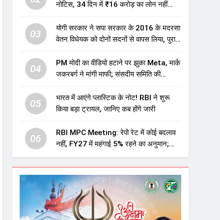
नोटिस, 34 दिन में ₹16 करोड़ का लोन नहीं
चुकाया तो होगी नीलामी
योगी सरकार ने सपा सरकार के 2016 के मदरसा
03
वेतन विधेयक को दोनों सदनों से वापस लिया, पुराने
विवादित प्रावधान समाप्त; विपक्ष ने फैसले पर
उठाए सवाल
PM मोदी का वीडियो हटाने पर झुका Meta, मार्क
04
जकरबर्ग ने मांगी माफी; संसदीय समिति की
चेतावनी के बाद बड़ा घटनाक्रम
भारत में आएंगे प्लास्टिक के नोट! RBI ने शुरू
05
किया बड़ा ट्रायल, जानिए कब होंगे जारी
RBI MPC Meeting: रेपो रेट में कोई बदलाव
06
नहीं, FY27 में महंगाई 5% रहने का अनुमान;
महंगाई बढ़ने का भी अलर्ट