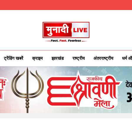
Munadilive.co
Munadi Live – Jharkhand's Leading Local
ट्रेंडिंग खबरें
क्राइम
झारखंड
राष्ट्रीय
अंतरराष्ट्रीय
धर्म औ