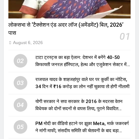
लोकसभा से ‘टैक्सेशन एंड अदर लॉज (अमेंडमेंट) बिल, 2026’
पास
01
August 6, 2026
टाटा ट्रस्ट्स का बड़ा ऐलान: देशभर में बनेंगे 40-50
02
किफायती जनरल हॉस्पिटल, हेल्थ और एजुकेशन सेक्टर में
होगा बड़ा निवेश
राजपाल यादव के शाहजहांपुर वाले घर पर कुर्की का नोटिस,
03
34 दिन में ₹16 करोड़ का लोन नहीं चुकाया तो होगी नीलामी
योगी सरकार ने सपा सरकार के 2016 के मदरसा वेतन
04
विधेयक को दोनों सदनों से वापस लिया, पुराने विवादित
प्रावधान समाप्त; विपक्ष ने फैसले पर उठाए सवाल
PM मोदी का वीडियो हटाने पर झुका Meta, मार्क जकरबर्ग
05
ने मांगी माफी; संसदीय समिति की चेतावनी के बाद बड़ा
घटनाक्रम