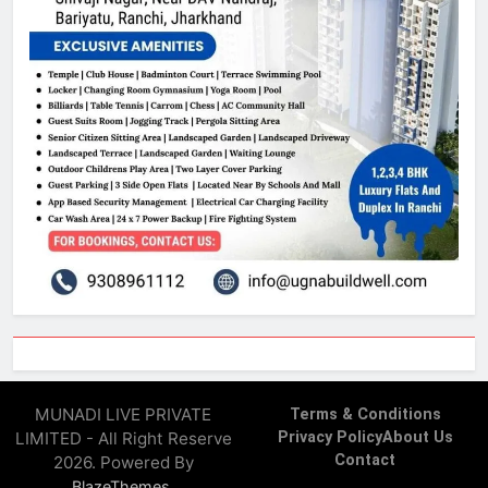
MUNADI LIVE PRIVATE
Terms & Conditions
LIMITED - All Right Reserve
Privacy Policy
About Us
Contact
2026. Powered By
.
BlazeThemes