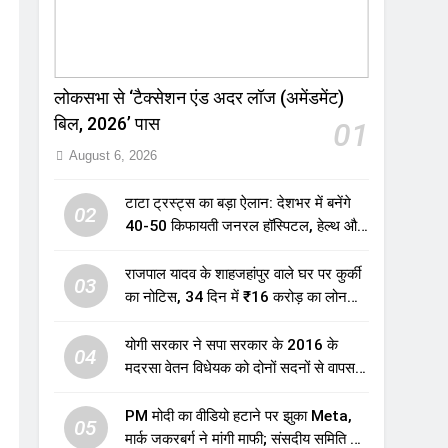
लोकसभा से ‘टैक्सेशन एंड अदर लॉज (अमेंडमेंट)
बिल, 2026’ पास
01
August 6, 2026
टाटा ट्रस्ट्स का बड़ा ऐलान: देशभर में बनेंगे
02
40-50 किफायती जनरल हॉस्पिटल, हेल्थ और
एजुकेशन सेक्टर में होगा बड़ा निवेश
राजपाल यादव के शाहजहांपुर वाले घर पर कुर्की
03
का नोटिस, 34 दिन में ₹16 करोड़ का लोन
नहीं चुकाया तो होगी नीलामी
योगी सरकार ने सपा सरकार के 2016 के
04
मदरसा वेतन विधेयक को दोनों सदनों से वापस
लिया, पुराने विवादित प्रावधान समाप्त; विपक्ष ने
फैसले पर उठाए सवाल
PM मोदी का वीडियो हटाने पर झुका Meta,
05
मार्क जकरबर्ग ने मांगी माफी; संसदीय समिति की