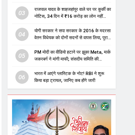
एजुकेशन सेक्टर में होगा बड़ा निवेश
राजपाल यादव के शाहजहांपुर वाले घर पर कुर्की का
03
नोटिस, 34 दिन में ₹16 करोड़ का लोन नहीं
चुकाया तो होगी नीलामी
योगी सरकार ने सपा सरकार के 2016 के मदरसा
04
वेतन विधेयक को दोनों सदनों से वापस लिया, पुराने
विवादित प्रावधान समाप्त; विपक्ष ने फैसले पर
उठाए सवाल
PM मोदी का वीडियो हटाने पर झुका Meta, मार्क
05
जकरबर्ग ने मांगी माफी; संसदीय समिति की
चेतावनी के बाद बड़ा घटनाक्रम
भारत में आएंगे प्लास्टिक के नोट! RBI ने शुरू
06
किया बड़ा ट्रायल, जानिए कब होंगे जारी