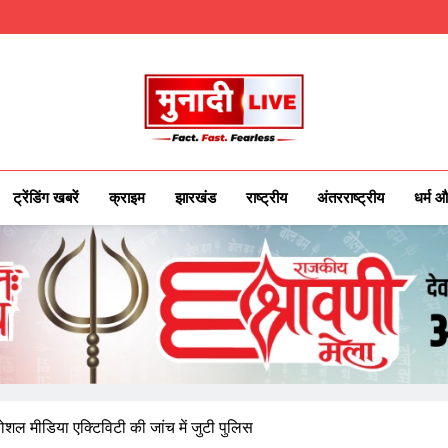
Munadilive.co
Munadi Live – Jharkhand's Leading Local
ट्रेंडिंग खबरें
क्राइम
झारखंड
राष्ट्रीय
अंतरराष्ट्रीय
धर्म औ
सोशल मीडिया एक्टिविटी की जांच में जुटी पुलिस