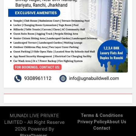
MUNADI LIVE PRIVATE
Terms & Conditions
LIMITED - All Right Reserve
Privacy Policy
About Us
Contact
2026. Powered By
.
BlazeThemes