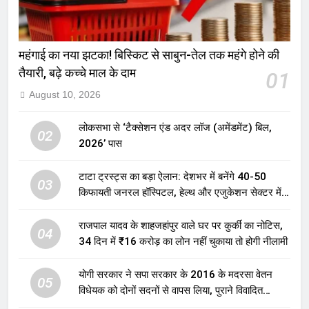
महंगाई का नया झटका! बिस्किट से साबुन-तेल तक महंगे होने की
तैयारी, बढ़े कच्चे माल के दाम
01
August 10, 2026
लोकसभा से ‘टैक्सेशन एंड अदर लॉज (अमेंडमेंट) बिल,
02
2026’ पास
टाटा ट्रस्ट्स का बड़ा ऐलान: देशभर में बनेंगे 40-50
03
किफायती जनरल हॉस्पिटल, हेल्थ और एजुकेशन सेक्टर में
होगा बड़ा निवेश
राजपाल यादव के शाहजहांपुर वाले घर पर कुर्की का नोटिस,
04
34 दिन में ₹16 करोड़ का लोन नहीं चुकाया तो होगी नीलामी
योगी सरकार ने सपा सरकार के 2016 के मदरसा वेतन
05
विधेयक को दोनों सदनों से वापस लिया, पुराने विवादित
प्रावधान समाप्त; विपक्ष ने फैसले पर उठाए सवाल