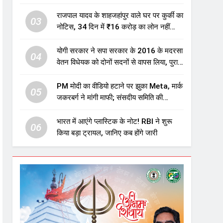
एजुकेशन सेक्टर में होगा बड़ा निवेश
राजपाल यादव के शाहजहांपुर वाले घर पर कुर्की का
03
नोटिस, 34 दिन में ₹16 करोड़ का लोन नहीं
चुकाया तो होगी नीलामी
योगी सरकार ने सपा सरकार के 2016 के मदरसा
04
वेतन विधेयक को दोनों सदनों से वापस लिया, पुराने
विवादित प्रावधान समाप्त; विपक्ष ने फैसले पर
उठाए सवाल
PM मोदी का वीडियो हटाने पर झुका Meta, मार्क
05
जकरबर्ग ने मांगी माफी; संसदीय समिति की
चेतावनी के बाद बड़ा घटनाक्रम
भारत में आएंगे प्लास्टिक के नोट! RBI ने शुरू
06
किया बड़ा ट्रायल, जानिए कब होंगे जारी