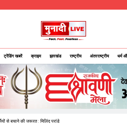
Munadilive.co
Munadi Live – Jharkhand's Leading Local
ट्रेंडिंग खबरें
क्राइम
झारखंड
राष्ट्रीय
अंतरराष्ट्रीय
धर्म औ
यों से बचाने की जरूरत : मिलिंद परांडे