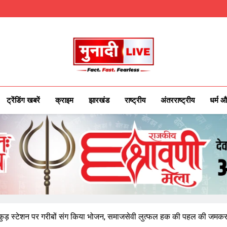
Munadilive.co
Munadi Live – Jharkhand's Leading Local
ट्रेंडिंग खबरें
क्राइम
झारखंड
राष्ट्रीय
अंतरराष्ट्रीय
धर्म औ
कुड़ स्टेशन पर गरीबों संग किया भोजन, समाजसेवी लुत्फल हक की पहल की जमक