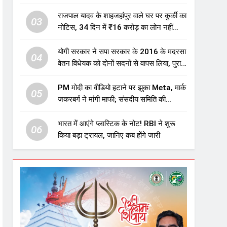
एजुकेशन सेक्टर में होगा बड़ा निवेश
राजपाल यादव के शाहजहांपुर वाले घर पर कुर्की का
03
नोटिस, 34 दिन में ₹16 करोड़ का लोन नहीं
चुकाया तो होगी नीलामी
योगी सरकार ने सपा सरकार के 2016 के मदरसा
04
वेतन विधेयक को दोनों सदनों से वापस लिया, पुराने
विवादित प्रावधान समाप्त; विपक्ष ने फैसले पर
उठाए सवाल
PM मोदी का वीडियो हटाने पर झुका Meta, मार्क
05
जकरबर्ग ने मांगी माफी; संसदीय समिति की
चेतावनी के बाद बड़ा घटनाक्रम
भारत में आएंगे प्लास्टिक के नोट! RBI ने शुरू
06
किया बड़ा ट्रायल, जानिए कब होंगे जारी