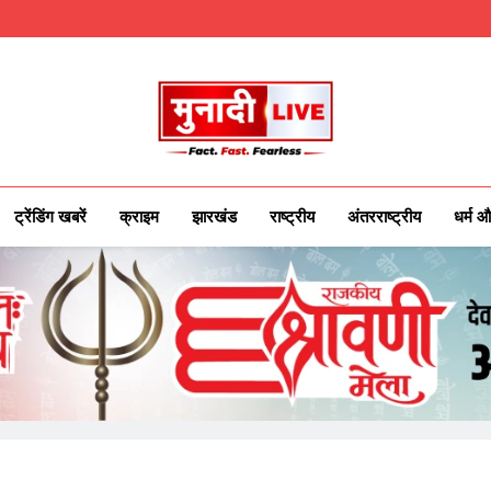
Munadilive.co
Munadi Live – Jharkhand's Leading Local
ट्रेंडिंग खबरें
क्राइम
झारखंड
राष्ट्रीय
अंतरराष्ट्रीय
धर्म औ