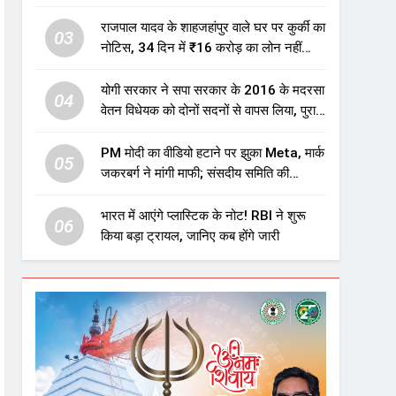
एजुकेशन सेक्टर में होगा बड़ा निवेश
राजपाल यादव के शाहजहांपुर वाले घर पर कुर्की का
03
नोटिस, 34 दिन में ₹16 करोड़ का लोन नहीं
चुकाया तो होगी नीलामी
योगी सरकार ने सपा सरकार के 2016 के मदरसा
04
वेतन विधेयक को दोनों सदनों से वापस लिया, पुराने
विवादित प्रावधान समाप्त; विपक्ष ने फैसले पर
उठाए सवाल
PM मोदी का वीडियो हटाने पर झुका Meta, मार्क
05
जकरबर्ग ने मांगी माफी; संसदीय समिति की
चेतावनी के बाद बड़ा घटनाक्रम
भारत में आएंगे प्लास्टिक के नोट! RBI ने शुरू
06
किया बड़ा ट्रायल, जानिए कब होंगे जारी